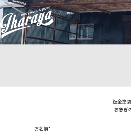
コ
ナ
ン
ビ
テ
ゲ
ン
ー
ツ
シ
へ
ョ
ス
ン
キ
に
ッ
移
プ
動
鈑金塗
お急ぎの
お名前*